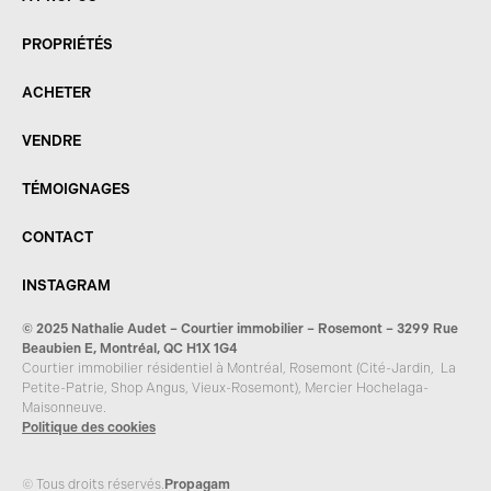
PROPRIÉTÉS
ACHETER
VENDRE
TÉMOIGNAGES
CONTACT
INSTAGRAM
© 2025 Nathalie Audet –
Courtier immobilier – Rosemont
–
3299 Rue
Beaubien E, Montréal, QC H1X 1G4
Courtier immobilier résidentiel à Montréal, Rosemont (Cité-Jardin, La
Petite-Patrie, Shop Angus, Vieux-Rosemont), Mercier Hochelaga-
Maisonneuve.
Politique des cookies
© Tous droits réservés.
Propagam