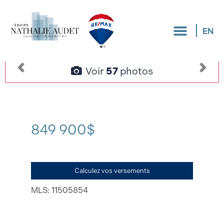
EN
Voir
57
photos
849 900$
Calculez vos versements
MLS: 11505854