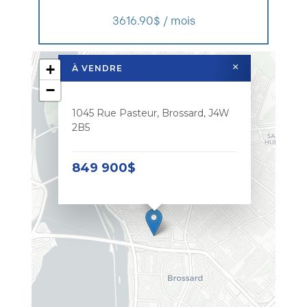
3616.90$ / mois
+
×
À VENDRE
−
1045 Rue Pasteur, Brossard, J4W
2B5
849 900$