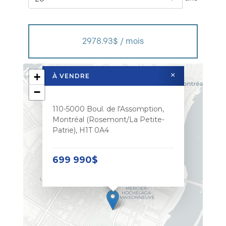
2978.93$ / mois
+
×
À VENDRE
−
110-5000 Boul. de l'Assomption,
Montréal (Rosemont/La Petite-
Patrie), H1T 0A4
699 990$