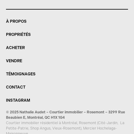
À PROPOS
PROPRIÉTÉS
ACHETER
VENDRE
TÉMOIGNAGES
CONTACT
INSTAGRAM
© 2025 Nathalie Audet –
Courtier immobilier – Rosemont
–
3299 Rue
Beaubien E, Montréal, QC H1X 1G4
Courtier immobilier résidentiel à Montréal, Rosemont (Cité-Jardin, La
Petite-Patrie, Shop Angus, Vieux-Rosemont), Mercier Hochelaga-
Maisonneuve.