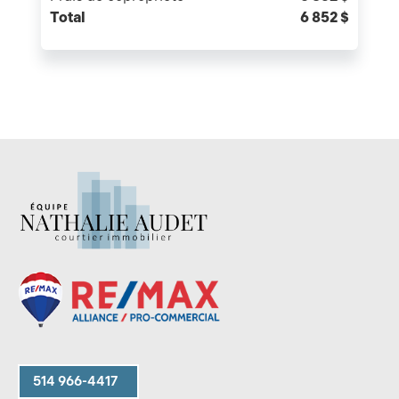
Total
6 852 $
514 966-4417