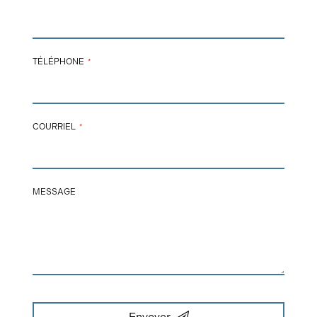
TÉLÉPHONE
*
COURRIEL
*
WEBSITE
MESSAGE
URL
*